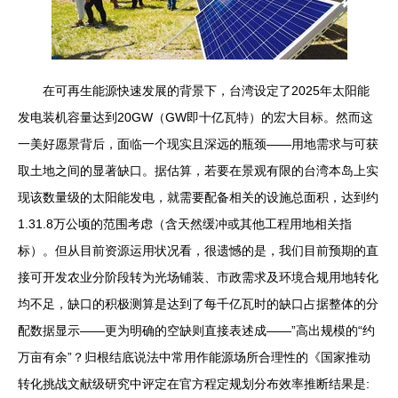
在可再生能源快速发展的背景下，台湾设定了2025年太阳能
发电装机容量达到20GW（GW即十亿瓦特）的宏大目标。然而这
一美好愿景背后，面临一个现实且深远的瓶颈——用地需求与可获
取土地之间的显著缺口。据估算，若要在景观有限的台湾本岛上实
现该数量级的太阳能发电，就需要配备相关的设施总面积，达到约
1.31.8万公顷的范围考虑（含天然缓冲或其他工程用地相关指
标）。但从目前资源运用状况看，很遗憾的是，我们目前预期的直
接可开发农业分阶段转为光场铺装、市政需求及环境合规用地转化
均不足，缺口的积极测算是达到了每千亿瓦时的缺口占据整体的分
配数据显示——更为明确的空缺则直接表述成——”高出规模的“约
万亩有余”？归根结底说法中常用作能源场所合理性的《国家推动
转化挑战文献级研究中评定在官方程定规划分布效率推断结果是: