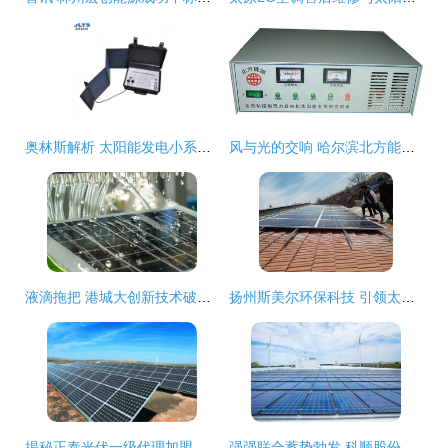
奥林斯解析 太阳能发电小系统常见故障及高效排除全攻略
风与光的交响 哈尔滨北方能源科技有限责任公司的绿色能源创新之路
液滴拖把 港城大创新技术破解全球清洁能源与水资源双重挑战
扬州斯美尔环保科技 引领太阳能发电技术创新的优质厂商
揭秘正泰光伏一级代理加盟费 携手行业龙头，共创绿色能源创业蓝海！
强强联合蓄势勃发 科顺股份与江西赣能挂牌合作加速光伏产业链隆器再布局